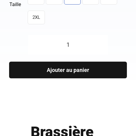
Taille
2XL
quantité
de
Brassière
Ajouter au panier
de
sport
Sassandra
Brassière