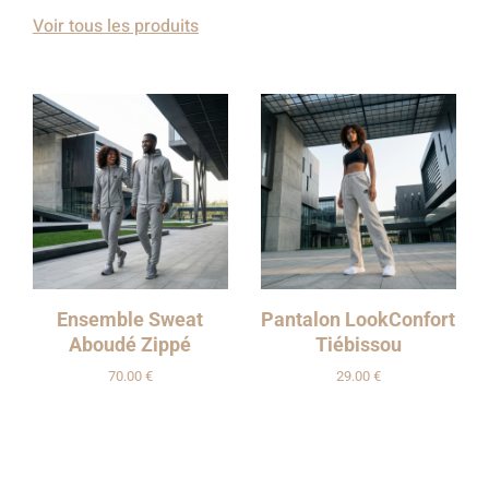
Voir tous les produits
Ensemble Sweat
Pantalon LookConfort
Aboudé Zippé
Tiébissou
70.00
€
29.00
€