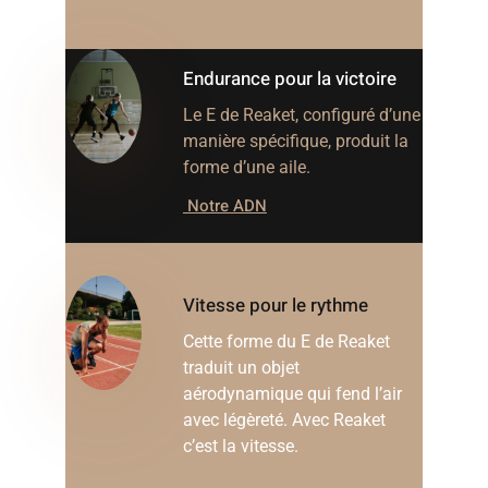
Endurance pour la victoire
Le E de Reaket, configuré d’une
manière spécifique, produit la
forme d’une aile.
Notre ADN
Vitesse pour le rythme
Cette forme du E de Reaket
traduit un objet
aérodynamique qui fend l’air
avec légèreté. Avec Reaket
c’est la vitesse.
Notre ADN