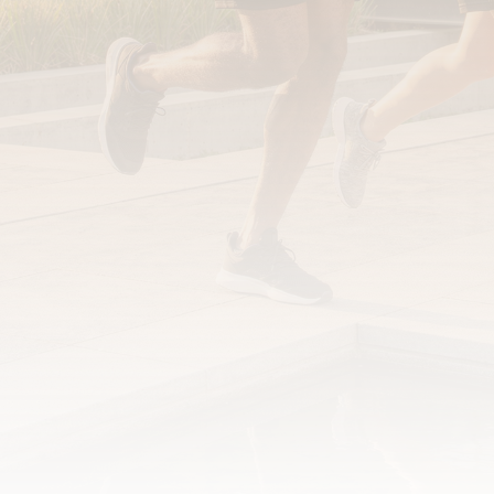
Pantalon LookConfort
T-shirt Issia 
Tiébissou
31.00
€
29.00
€